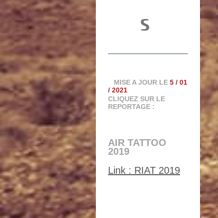
s
MISE A JOUR LE
5 / 01
/ 2021
CLIQUEZ SUR LE
REPORTAGE :
AIR TATTOO
2019
Link : RIAT 2019