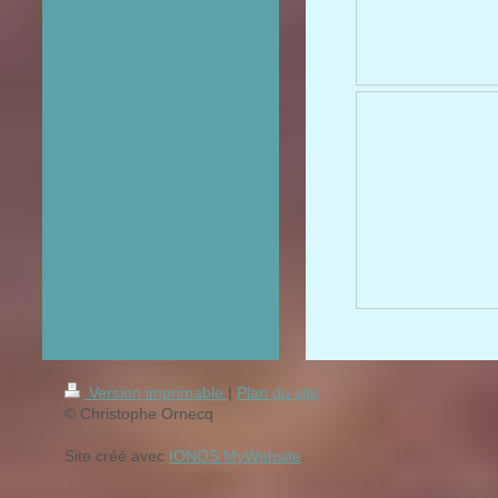
Version imprimable
|
Plan du site
© Christophe Ornecq
Site créé avec
IONOS MyWebsite
.