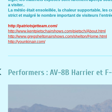
a visiter..
La météo était ensoleillée, la chaleur supportable, les 
strict et malgré le nombre important de visiteurs l’entrée 
http://patriotsjetteam.com/
http://www.kentpietschairshows.com/pietsch/About.html
http://www.gregsheltonairshows.com/shelton/Home.html
http://younkinair.com/
Performers : AV-8B Harrier et F