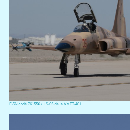
F-5N codé 761556 / LS-05 de la VMFT-401