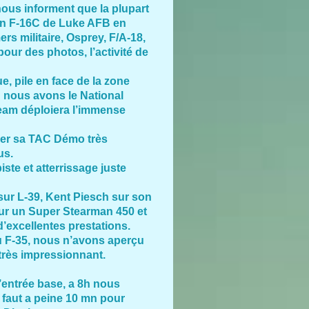
ous informent que la plupart
’un F-16C de Luke AFB en
rs militaire, Osprey, F/A-18,
our des photos, l’activité de
 pile en face de la zone
h nous avons le National
eam déploiera l’immense
tuer sa TAC Démo très
us.
ste et atterrissage juste
sur L-39, Kent Piesch sur son
sur un Super Stearman 450 et
’excellentes prestations.
u F-35, nous n’avons aperçu
t très impressionnant.
entrée base, a 8h nous
 faut a peine 10 mn pour