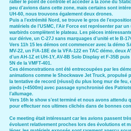
rallier le point de contrôle et accéder a la zone du Sta
peu d’avions dans cette zone, mais certains sont intér
UH-60, nous trouvons également deux drones.
Puis a l’extrémité Nord, se trouve le gros de l’expositi
matériels de l’USMC, l’Air Force est représenter par un
warbirds complètent le plateau. Les pièces intéressan
sur dérive, un C-27J sans marquages d’unité et le B-1
Vers 11h 15 les démos ont commencer avec la démo SA
MV-22, un F/A-18E de la VFA-122 en TAC démo, deux AV
d’un AH-1Z et UH-1Y, AV-8B Solo Display et F-35B puis 
5N de la VMFT-401.
Ces démonstrations ont été entrecoupées par les démon
animations comme le Shockwave Jet Truck, propulsé par
la tentative de record (réussi) du plus long mur de feu, c
pieds (+4500m) avec passage synchronisé des Patriot
l’allumage.
Vers 16h le show s’est terminé et nous avons attendu qu
pour effectuer nos ultimes clichés dans de bonnes con
Ce meeting était intéressant car les avions passent tr
évoluent relativement proches lors des évolutions et m
léger, les matériels exposés sont rarement aperçu sou