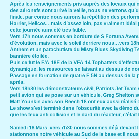
Après les renseignements pris auprès des locaux qui n
des aéronefs sont arrivé la veille, nous ne verrons qu
finale, par contre nous aurons la répétition des performe
Harrier, Helicos…mais d’assez loin, pas vraiment idéal p
cette journée aura été très faible.
Vers 17h nous sommes en bordure de S Fortuna Avenue,
d’évolution, mais avec le soleil derrière nous…vers 18
Anthem et un parachutiste du Misty Blues Skydiving T
bannière étoilée.
Puis ce fut le F/A-18E de la VFA-14 Tophatters d’effec
dynamique, les ressources se faisant au dessus de no
Passage en formation de quatre F-5N au dessus de la pi
après.
Vers 18h30 les démonstrateurs civil, Patriots Jet Team 
petit avion qui se pose sur un véhicule, Greg Shelton 
Matt Younkin avec son Beech 18 ont eux aussi réalisé d
Le show s’est terminé dans l’obscurité avec la démo d
que les feux anti collision et le dard du réacteur, c’étai
Samedi 18 Mars, vers 7h30 nous sommes déjà devant l’
stationnons notre véhicule au Sud de la base et il nous