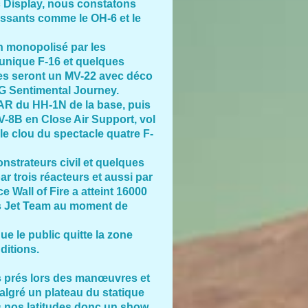
tic Display, nous constatons
essants comme le OH-6 et le
on monopolisé par les
 unique F-16 et quelques
tes seront un MV-22 avec déco
7G Sentimental Journey.
R du HH-1N de la base, puis
-8B en Close Air Support, vol
le clou du spectacle quatre F-
strateurs civil et quelques
 trois réacteurs et aussi par
e Wall of Fire a atteint 16000
s Jet Team au moment de
e le public quitte la zone
ditions.
ès prés lors des manœuvres et
algré un plateau du statique
s nos latitudes donc un show