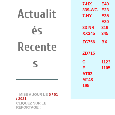
7-HX
E40
Actualit
339-WG
E23
7-HY
E35
E30
és
33-NR
319
XX345
345
Recente
ZG756
BX
ZD715
s
C
1123
E
1105
AT03
MT48
195
MISE A JOUR LE
5 / 01
/ 2021
CLIQUEZ SUR LE
REPORTAGE :