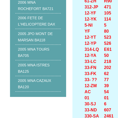
61-ZH
R90
2006 MNA
312-JP
471
ROCHEFORT BA721
12-YF
105
2006 FETE DE
12-YK
114
L'HELICOPTERE DAX
5-NI
5
YF
80
2005 JPO MONT DE
12-YT
523
MARSAN BA118
12-YP
526
314-LQ
E61
2005 MNA TOURS
12-YA
50
BA705
33-LC
218
2005 MNA ISTRES
33-FN
202
BA125
33-FK
62
33- ??
77
2005 MNA CAZAUX
12-ZM
39
BA120
AC
54
01
01
30-SJ
6
33-ND
607
330-SA
2461