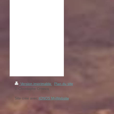
Version imprimable
|
Plan du site
© Christophe Ornecq
Site créé avec
IONOS MyWebsite
.