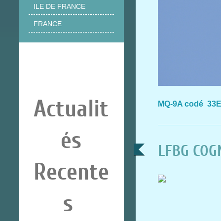
ILE DE FRANCE
FRANCE
Actualit
MQ-9A codé 33E
és
LFBG COGN
Recente
s