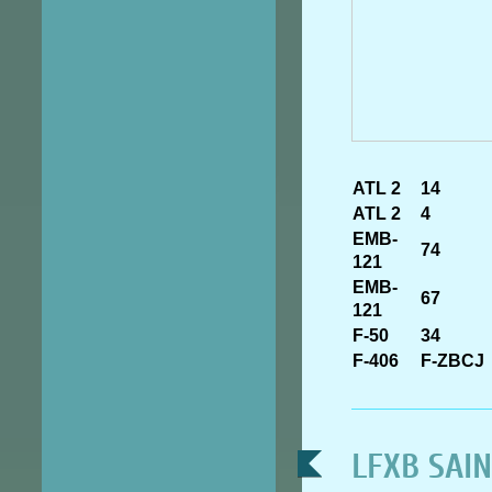
ATL 2
14
ATL 2
4
EMB-
74
121
EMB-
67
121
F-50
34
F-406
F-ZBCJ
LFXB SAINT