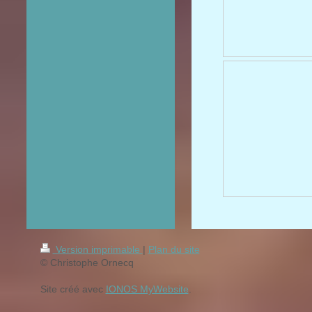
Version imprimable
|
Plan du site
© Christophe Ornecq
Site créé avec
IONOS MyWebsite
.