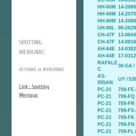
HH-60M
14-206
HH-60M
14-207
HH-60M
14-206
UH-60L
90-262
CH-47F
13-084
SPOTTING
CH-47F
14-081
AH-64E
14-030
MERIGNAC:
AH-64E
17-031
RAFALE
30-GA /
OCTOBRE et NOVEMBRE
C
AS-
UY / 53
555AN
Link : Spotting
PC-21
709-FE 
Merignac
PC-21
709-FQ 
PC-21
709-FR 
PC-21
709-FS 
PC-21
709-FK 
PC-21
709-FN 
PC-21
709-FL 