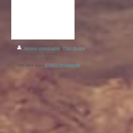
Version imprimable
|
Plan du site
© Christophe Ornecq
Site créé avec
IONOS MyWebsite
.