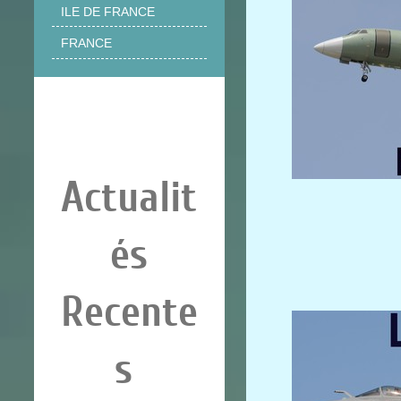
ILE DE FRANCE
FRANCE
Actualit
és
Recente
s