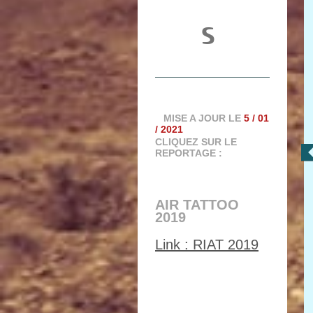
s
MISE A JOUR LE
5 / 01
/ 2021
CLIQUEZ SUR LE
REPORTAGE :
AIR TATTOO
2019
Link : RIAT 2019