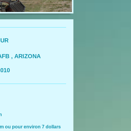
UR
B , ARIZONA
10
m
m ou pour environ 7 dollars